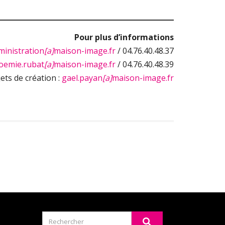
Pour plus d’informations
ministration
[a]
maison-image.fr
/ 04.76.40.48.37
oemie.rubat
[a]
maison-image.fr
/ 04.76.40.48.39
ets de création :
gael.payan
[a]
maison-image.fr