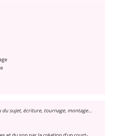
mage
le
x du sujet, écriture, tournage, montage…
s et du son par la création d’un court-