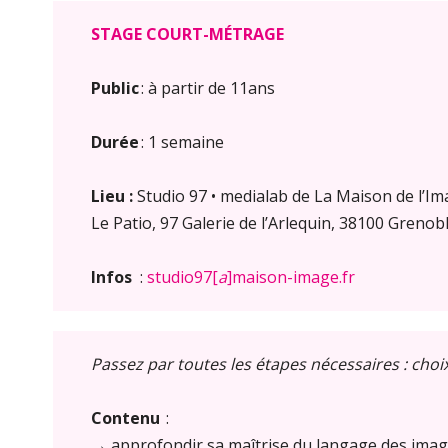
STAGE COURT-MÉTRAGE
Public
: à partir de 11ans
Durée
: 1 semaine
Lieu :
Studio 97 • medialab de La Maison de l’I
Le Patio, 97 Galerie de l’Arlequin, 38100 Grenob
Infos
:
studio97[
a
]maison-image.fr
Passez par toutes les étapes nécessaires : choi
Contenu
:
→ approfondir sa maîtrise du langage des image