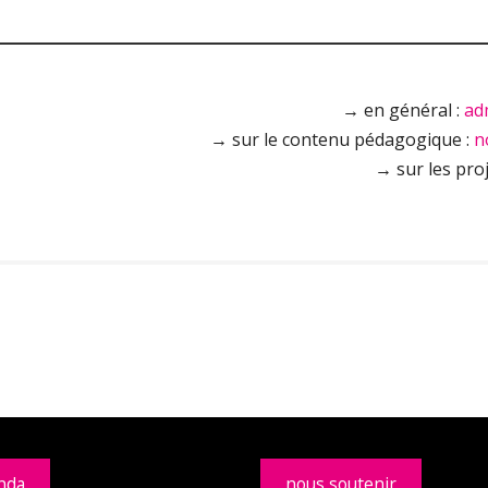
→ en général :
ad
→ sur le contenu pédagogique :
n
→ sur les proj
nda
nous soutenir