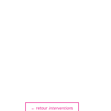
← retour
intervention
s