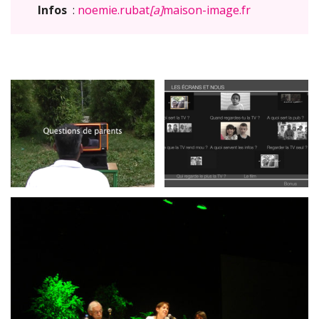
Infos
:
noemie.rubat
[a]
maison-image.fr