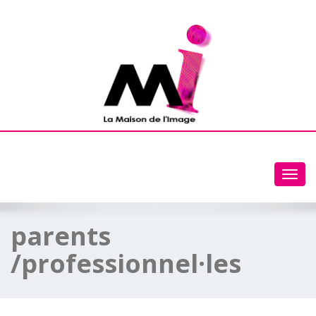
Toggl
navig
parents
/professionnel·les