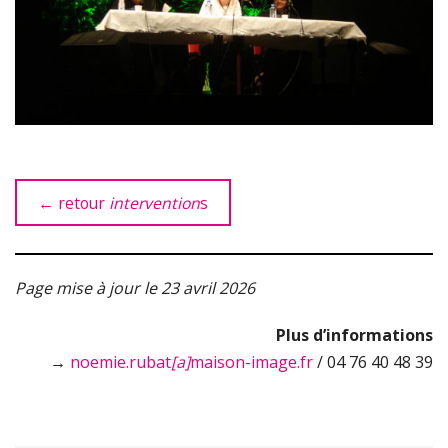
← retour
intervention
s
Page mise à jour le 23 avril 2026
Plus d’informations
→
noemie.rubat
[a]
maison-image.fr
/ 04 76 40 48 39