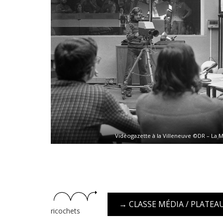
Vidéogazette à la Villeneuve ©DR – La M
→
CLASSE MÉDIA / PLATEA
ricochets