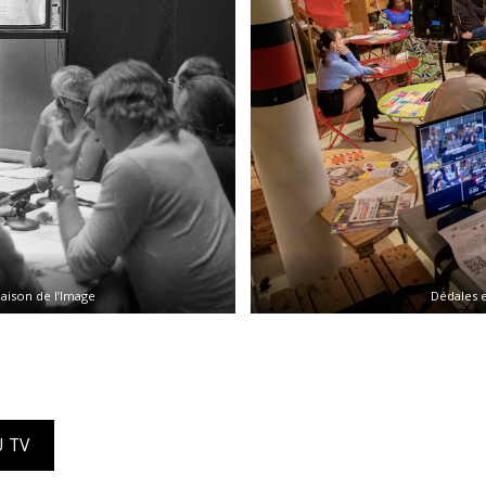
aison de l’Image
Dédales e
U TV