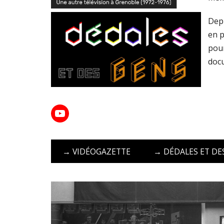
Depu
en 
pour
docu
→
VIDÉOGAZETTE
→
DÉDALES ET DE