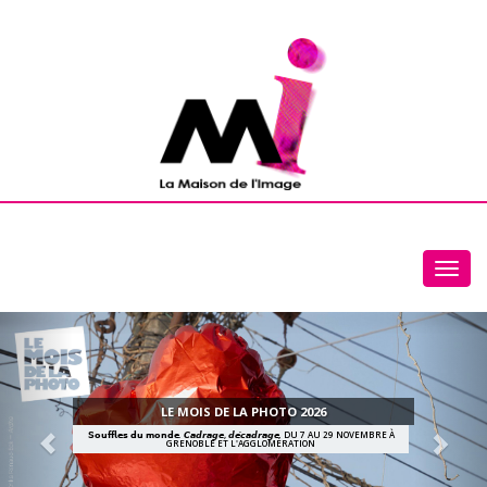
Toggl
navig
LE MOIS DE LA PHOTO 2026
𝗦𝗼𝘂𝗳𝗳𝗹𝗲𝘀 𝗱𝘂 𝗺𝗼𝗻𝗱𝗲. 𝘾𝙖𝙙𝙧𝙖𝙜𝙚, 𝙙𝙚́𝙘𝙖𝙙𝙧𝙖𝙜𝙚. DU 7 AU 29 NOVEMBRE À
GRENOBLE ET L'AGGLOMÉRATION