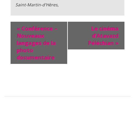
Saint-Martin-d'Hères
,
«
Conférence –
Le cinéma
Nouveaux
d’Atavazd
langages de la
Péléchian
»
photo
documentaire