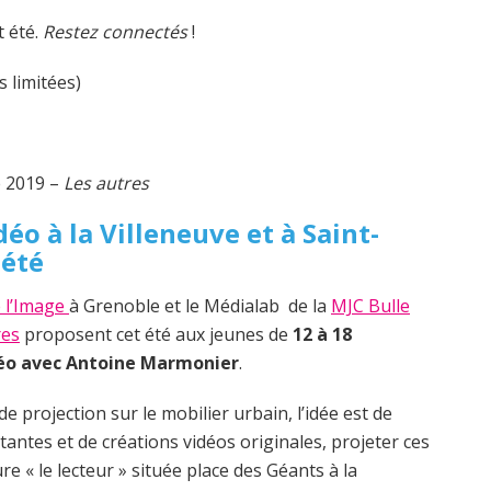
t été.
Restez connectés
!
s limitées)
e 2019 –
Les autres
éo à la Villeneuve et à Saint-
 été
 l’Image
à Grenoble et le Médialab de la
MJC Bulle
res
proposent cet été aux jeunes de
12 à 18
éo avec Antoine Marmonier
.
de projection sur le mobilier urbain, l’idée est de
tantes et de créations vidéos originales, projeter ces
e « le lecteur » située place des Géants à la