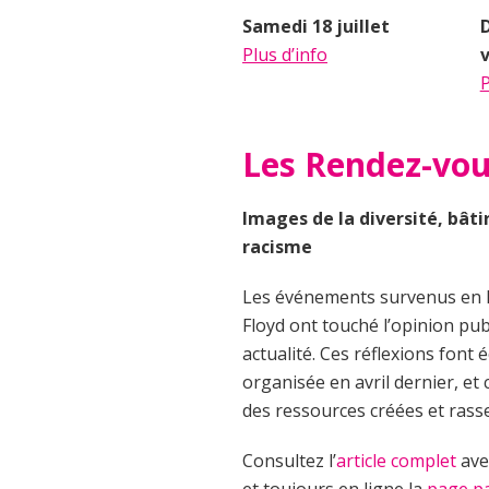
Samedi 18 juillet
Plus d’info
v
P
Les Rendez-vou
Images de la diversité, bât
racisme
Les événements survenus en F
Floyd ont touché l’opinion pub
actualité. Ces réflexions font 
organisée en avril dernier, et
des ressources créées et rasse
Consultez l’
article complet
ave
et toujours en ligne la
page pa