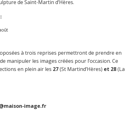
ulpture de Saint-Martin d’Hères.
 :
 août
posées à trois reprises permettront de prendre en
 de manipuler les images créées pour l’occasion. Ce
ections en plein air les
27
(St Martind’Hères)
et 28
(La
7@maison-image.fr