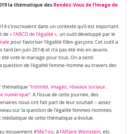
2019 la thématique des
Rendez-Vous de l’Image de
4 s’inscrivaient dans un contexte qu’il est important
nt de
« l’ABCD de l’égalité »
, un outil développé par le
onale
pour favoriser l’égalité filles-garçons. Cet outil a
tard (en juin 2014) et n’a pas été mis en œuvre.
t été voté le mariage pour tous. On a senti
 la question de l’égalité femme-homme au travers des
ur thématique
“Intimité, images, réseaux sociaux :
ère numérique”
. A l’issue de cette journée, des
tenaires nous ont fait part de leur souhait – assez
uveau sur la question de l’égalité femmes-hommes.
t médiatique de cette thématique a évolué.
ce au mouvement
#MeToo
, à
l’Affaire Weinstein
, etc.